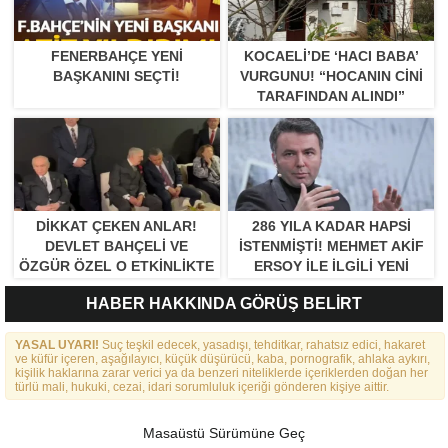
FENERBAHÇE YENI
KOCAELI’DE ‘HACI BABA’
BAŞKANINI SEÇTI!
VURGUNU! “HOCANIN CINI
TARAFINDAN ALINDI”
DIKKAT ÇEKEN ANLAR!
286 YILA KADAR HAPSI
DEVLET BAHÇELI VE
ISTENMIŞTI! MEHMET AKIF
ÖZGÜR ÖZEL O ETKINLIKTE
ERSOY ILE ILGILI YENI
BIR ARAYA GELDILER
GELIŞME
HABER HAKKINDA GÖRÜŞ BELİRT
YASAL UYARI!
Suç teşkil edecek, yasadışı, tehditkar, rahatsız edici, hakaret
ve küfür içeren, aşağılayıcı, küçük düşürücü, kaba, pornografik, ahlaka aykırı,
kişilik haklarına zarar verici ya da benzeri niteliklerde içeriklerden doğan her
türlü mali, hukuki, cezai, idari sorumluluk içeriği gönderen kişiye aittir.
Masaüstü Sürümüne Geç