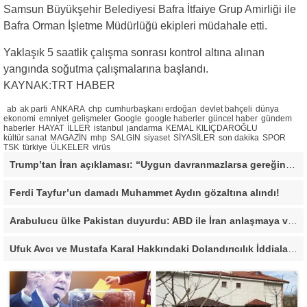
Samsun Büyükşehir Belediyesi Bafra İtfaiye Grup Amirliği ile
Bafra Orman İşletme Müdürlüğü ekipleri müdahale etti.
Yaklaşık 5 saatlik çalışma sonrası kontrol altına alınan
yangında soğutma çalışmalarına başlandı.
KAYNAK:TRT HABER
ab
ak parti
ANKARA
chp
cumhurbaşkanı erdoğan
devlet bahçeli
dünya
ekonomi
emniyet
gelişmeler
Google
google haberler
güncel haber
gündem
haberler
HAYAT
İLLER
istanbul
jandarma
KEMAL KILIÇDAROĞLU
kültür sanat
MAGAZİN
mhp
SALGIN
siyaset
SİYASİLER
son dakika
SPOR
TSK
türkiye
ÜLKELER
virüs
Trump’tan İran açıklaması: “Uygun davranmazlarsa gereğini yaparım”
Ferdi Tayfur’un damadı Muhammet Aydın gözaltına alındı!
Arabulucu ülke Pakistan duyurdu: ABD ile İran anlaşmaya vardı
Ufuk Avcı ve Mustafa Karal Hakkındaki Dolandırıcılık İddiaları Büyüyor