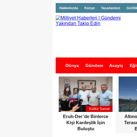
Hakkımızda
Künye
Yazarlarımız
Gizlili
Dünya
Gündem
Asayiş
Eği
İş İlanları
Kültür Sanat
Eruh-Der’de Binlerce
Altın
Kişi Kardeşlik İçin
Terası
Buluştu
B