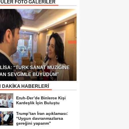
ÜLER FOTO GALERİLER
ÖDÜLÜ!
ULUSLARARASI SAĞL
LISA: “TÜRK SANAT MÜZIĞINE
FEDERASYONU 75 Ü
AN SEVGIMLE BÜYÜDÜM”
TEMSILCILIK VERDI
 DAKİKA HABERLERİ
Eruh-Der’de Binlerce Kişi
Kardeşlik İçin Buluştu
Trump’tan İran açıklaması:
“Uygun davranmazlarsa
gereğini yaparım”