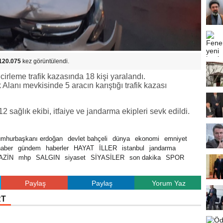
120.075
kez görüntülendi.
incirleme trafik kazasında 18 kişi yaralandı.
Alanı mevkisinde 5 aracın karıştığı trafik kazası
 sağlık ekibi, itfaiye ve jandarma ekipleri sevk edildi.
umhurbaşkanı erdoğan
devlet bahçeli
dünya
ekonomi
emniyet
haber
gündem
haberler
HAYAT
İLLER
istanbul
jandarma
AZİN
mhp
SALGIN
siyaset
SİYASİLER
son dakika
SPOR
Paylaş
Paylaş
Yorum Yaz
RT