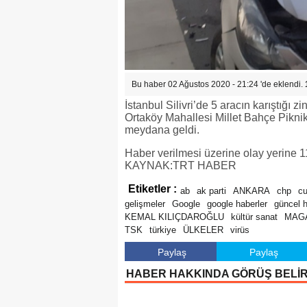
Bu haber 02 Ağustos 2020 - 21:24 'de eklendi.
İstanbul Silivri’de 5 aracın karıştığı z
Ortaköy Mahallesi Millet Bahçe Piknik 
meydana geldi.
Haber verilmesi üzerine olay yerine 112
KAYNAK:TRT HABER
Etiketler :
ab
ak parti
ANKARA
chp
c
gelişmeler
Google
google haberler
güncel 
KEMAL KILIÇDAROĞLU
kültür sanat
MAG
TSK
türkiye
ÜLKELER
virüs
Paylaş
Paylaş
HABER HAKKINDA GÖRÜŞ BELİ