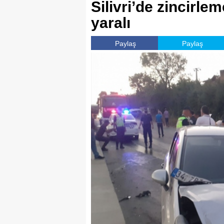
Silivri’de zincirle
yaralı
Paylaş
Paylaş