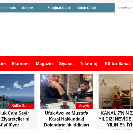
k politikası
İletişim
|
Fotoğraf Galeri
Video Galeri
tim
Ekonomi
Magazin
Siyaset
Teknoloji
Kültür Sanat
Kültür Sanat
Asayiş
oluk Cam Seyir
Ufuk Avcı ve Mustafa
KANAL 7’NİN 
 Ziyaretçilerini
Karal Hakkındaki
YILDIZI NEVİDE
üyülüyor
Dolandırıcılık İddiaları
“YILIN EN İYİ
Büyüyor
YAPAN KA