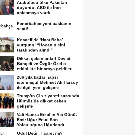
Arabulucu ülke Pakistan
duyurdu: ABD ile İran
anlaşmaya vardı
Fenerbahçe yeni başkanını
seçti!
Kocaeli’de ‘Hacı Baba’
vurgunu! “Hocanın cini
tarafından alındı”
Dikkat çeken anlar! Devlet
Bahçeli ve Özgür Özel o
etkinlikte bir araya geldiler
286 yıla kadar hapsi
istenmişti! Mehmet Akif Ersoy
ile ilgili yeni gelişme
Trump’ın Çin ziyareti sırasında
Hürmüz’de dikkat çeken
gelişme
Vali Hamza Erkal’ın Acı Günü:
Emir Uğur Erkal Son
Yolculuğuna Uğurlandı
Ödül Değil Ticaret mi?