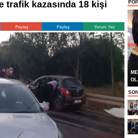
me trafik kazasında 18 kişi
POP
OYUNCUSU” 
Paylaş
Paylaş
Yorum Yaz
ME
OL
SON