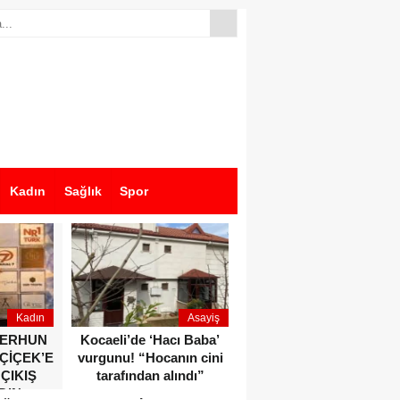
Kadın
Sağlık
Spor
Kadın
Asayiş
Ekonomi
ZERHUN
Kocaeli’de ‘Hacı Baba’
Dikkat çeken anlar!
 ÇİÇEK’E
vurgunu! “Hocanın cini
Devlet Bahçeli ve Özgür
 ÇIKIŞ
tarafından alındı”
Özel o etkinlikte bir
DIN
araya geldiler