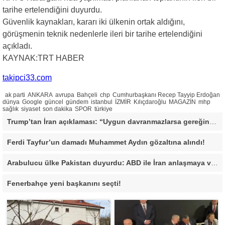
tarihe ertelendiğini duyurdu.
Güvenlik kaynakları, kararı iki ülkenin ortak aldığını,
görüşmenin teknik nedenlerle ileri bir tarihe ertelendiğini
açıkladı.
KAYNAK:TRT HABER
takipci33.com
ak parti
ANKARA
avrupa
Bahçeli
chp
Cumhurbaşkanı Recep Tayyip Erdoğan
dünya
Google
güncel
gündem
istanbul
İZMİR
Kılıçdaroğlu
MAGAZİN
mhp
sağlık
siyaset
son dakika
SPOR
türkiye
Trump’tan İran açıklaması: “Uygun davranmazlarsa gereğini yaparım”
Ferdi Tayfur’un damadı Muhammet Aydın gözaltına alındı!
Arabulucu ülke Pakistan duyurdu: ABD ile İran anlaşmaya vardı
Fenerbahçe yeni başkanını seçti!