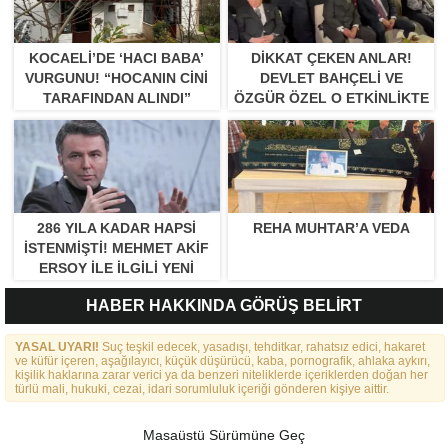
KOCAELI’DE ‘HACI BABA’
DIKKAT ÇEKEN ANLAR!
VURGUNU! “HOCANIN CINI
DEVLET BAHÇELI VE
TARAFINDAN ALINDI”
ÖZGÜR ÖZEL O ETKINLIKTE
BIR ARAYA GELDILER
286 YILA KADAR HAPSI
REHA MUHTAR’A VEDA
ISTENMIŞTI! MEHMET AKIF
ERSOY ILE ILGILI YENI
GELIŞME
HABER HAKKINDA GÖRÜŞ BELİRT
YASAL UYARI!
Suç teşkil edecek, yasadışı, tehditkar, rahatsız edici, hakaret
ve küfür içeren, aşağılayıcı, küçük düşürücü, kaba, pornografik, ahlaka aykırı,
kişilik haklarına zarar verici ya da benzeri niteliklerde içeriklerden doğan her
türlü mali, hukuki, cezai, idari sorumluluk içeriği gönderen kişiye aittir.
Masaüstü Sürümüne Geç