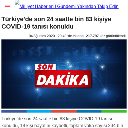
Türkiye’de son 24 saatte bin 83 kişiye
COVID-19 tanısı konuldu
04 Ağustos 2020 - 20:40 'de eklendi.
217.797
kez görüntülendi.
Türkiye’de son 24 saatte bin 83 kişiye COVID-19 tanısı
konuldu, 18 kişi hayatını kaybetti, toplam vaka sayısı 234 bin