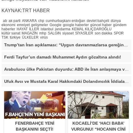
KAYNAK:TRT HABER
ab
ak parti
ANKARA
chp
cumhurbaşkanı erdoğan
devlet bahçeli
dünya
ekonomi
emniyet
gelişmeler
Google
google haberler
güncel haber
gündem
haberler
HAYAT
İLLER
istanbul
jandarma
KEMAL KILIÇDAROĞLU
kültür sanat
MAGAZİN
mhp
SALGIN
siyaset
SİYASİLER
son dakika
SPOR
TSK
türkiye
ÜLKELER
virüs
Trump’tan İran açıklaması: “Uygun davranmazlarsa gereğini yaparım”
Ferdi Tayfur’un damadı Muhammet Aydın gözaltına alındı!
Arabulucu ülke Pakistan duyurdu: ABD ile İran anlaşmaya vardı
Ufuk Avcı ve Mustafa Karal Hakkındaki Dolandırıcılık İddiaları Büyüyor
FENERBAHÇE YENI
KOCAELI’DE ‘HACI BABA’
BAŞKANINI SEÇTI!
VURGUNU! “HOCANIN CINI