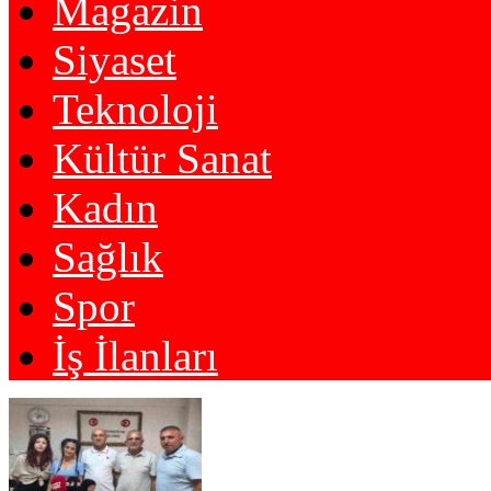
Magazin
Siyaset
Teknoloji
Kültür Sanat
Kadın
Sağlık
Spor
İş İlanları