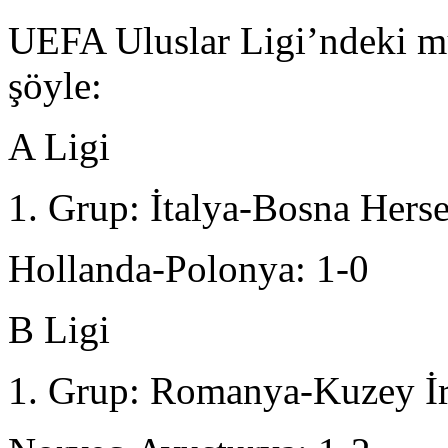
UEFA Uluslar Ligi’ndeki mü
şöyle:
A Ligi
1. Grup: İtalya-Bosna Herse
Hollanda-Polonya: 1-0
B Ligi
1. Grup: Romanya-Kuzey İr