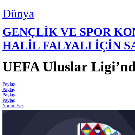
Dünya
GENÇLİK VE SPOR K
HALİL FALYALI İÇİN 
UEFA Uluslar Ligi’nd
Paylaş
Paylaş
Paylaş
Paylaş
Yorum Yaz