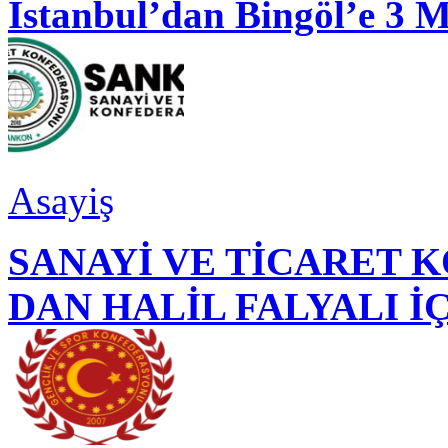
İstanbul’dan Bingöl’e 3 
Asayiş
SANAYİ VE TİCARET
DAN HALİL FALYALI İ