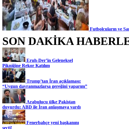
Futbolcuların ve Sa
SON DAKİKA HABERL
Eruh-Der’in Geleneksel
Pikniğine Rekor Katılım
Trump’tan İran açıklaması:
“Uygun davranmazlarsa gereğini yaparım”
Arabulucu ülke Pakistan
duyurdu: ABD ile İran anlaşmaya vardı
Fenerbahçe yeni başkanını
seçti!