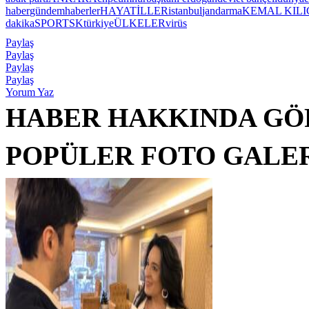
haber
gündem
haberler
HAYAT
İLLER
istanbul
jandarma
KEMAL KIL
dakika
SPOR
TSK
türkiye
ÜLKELER
virüs
Paylaş
Paylaş
Paylaş
Paylaş
Yorum Yaz
HABER HAKKINDA GÖ
POPÜLER FOTO GALE