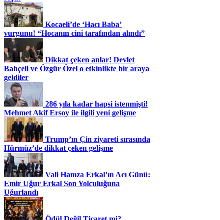
Kocaeli’de ‘Hacı Baba’
vurgunu! “Hocanın cini tarafından alındı”
Dikkat çeken anlar! Devlet
Bahçeli ve Özgür Özel o etkinlikte bir araya
geldiler
286 yıla kadar hapsi istenmişti!
Mehmet Akif Ersoy ile ilgili yeni gelişme
Trump’ın Çin ziyareti sırasında
Hürmüz’de dikkat çeken gelişme
Vali Hamza Erkal’ın Acı Günü:
Emir Uğur Erkal Son Yolculuğuna
Uğurlandı
Ödül Değil Ticaret mi?