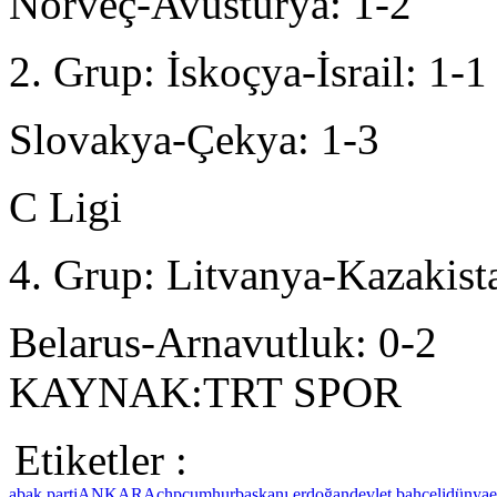
Norveç-Avusturya: 1-2
2. Grup: İskoçya-İsrail: 1-1
Slovakya-Çekya: 1-3
C Ligi
4. Grup: Litvanya-Kazakist
Belarus-Arnavutluk: 0-2
KAYNAK:TRT SPOR
Etiketler :
ab
ak parti
ANKARA
chp
cumhurbaşkanı erdoğan
devlet bahçeli
dünya