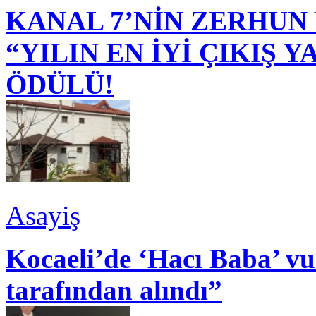
KANAL 7’NİN ZERHUN 
“YILIN EN İYİ ÇIKIŞ
ÖDÜLÜ!
Asayiş
Kocaeli’de ‘Hacı Baba’ v
tarafından alındı”