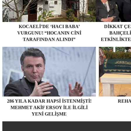
KOCAELI’DE ‘HACI BABA’
DIKKAT ÇE
VURGUNU! “HOCANIN CINI
BAHÇELI
TARAFINDAN ALINDI”
ETKINLIKTE
286 YILA KADAR HAPSI ISTENMIŞTI!
REHA
MEHMET AKIF ERSOY ILE ILGILI
YENI GELIŞME