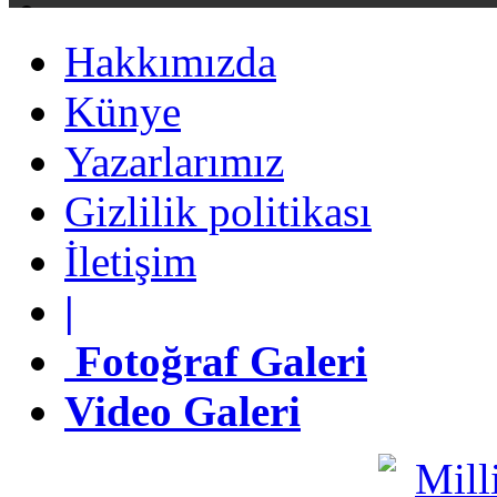
Hakkımızda
Hakkımızda
Künye
Künye
Yazarlarımız
Yazarlarımız
Gizlilik politikası
Gizlilik politikası
İletişim
İletişim
|
|
Fotoğraf Galeri
Fotoğraf Galeri
Video Galeri
Video Galeri