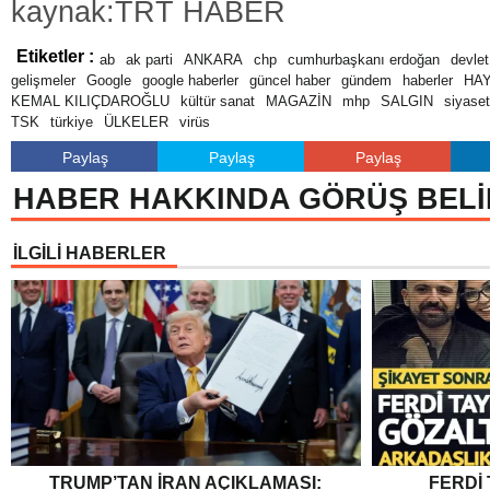
kaynak:TRT HABER
Etiketler :
ab
ak parti
ANKARA
chp
cumhurbaşkanı erdoğan
devlet
gelişmeler
Google
google haberler
güncel haber
gündem
haberler
HA
KEMAL KILIÇDAROĞLU
kültür sanat
MAGAZİN
mhp
SALGIN
siyaset
TSK
türkiye
ÜLKELER
virüs
Paylaş
Paylaş
Paylaş
HABER HAKKINDA GÖRÜŞ BELİ
İLGİLİ HABERLER
TRUMP’TAN İRAN AÇIKLAMASI:
FERDI