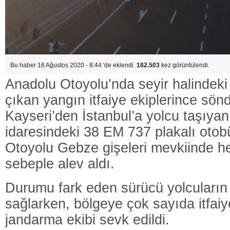
Bu haber 16 Ağustos 2020 - 8:44 'de eklendi.
182.503
kez görüntülendi.
Anadolu Otoyolu’nda seyir halindek
çıkan yangın itfaiye ekiplerince sön
Kayseri’den İstanbul’a yolcu taşıya
idaresindeki 38 EM 737 plakalı otob
Otoyolu Gebze gişeleri mevkiinde h
sebeple alev aldı.
Durumu fark eden sürücü yolcuların 
sağlarken, bölgeye çok sayıda itfaiy
jandarma ekibi sevk edildi.