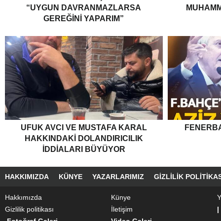
“UYGUN DAVRANMAZLARSA
MUHAMM
GEREĞINI YAPARIM”
UFUK AVCI VE MUSTAFA KARAL
FENERBA
HAKKINDAKI DOLANDIRICILIK
İDDIALARI BÜYÜYOR
HAKKIMIZDA
KÜNYE
YAZARLARIMIZ
GIZLILIK POLITIKAS
Hakkımızda
Künye
Y
Gizlilik politikası
İletişim
|