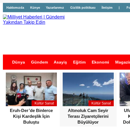
Hakkımızda
Künye
Yazarlarımız
Gizlilik politikası
İletişim
|
Fo
Dünya
Gündem
Asayiş
Eğitim
Ekonomi
Magazi
İş İlanları
Kültür Sanat
Kültür Sanat
Eruh-Der’de Binlerce
Altınoluk Cam Seyir
Uf
Kişi Kardeşlik İçin
Terası Ziyaretçilerini
Buluştu
Büyülüyor
Dol