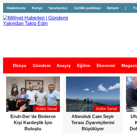
Hakkımızda
Künye
Yazarlarımız
Gizlilik politikası
İletişim
|
Fo
Dünya
Gündem
Asayiş
Eğitim
Ekonomi
Magazi
İş İlanları
Kültür Sanat
Kültür Sanat
Eruh-Der’de Binlerce
Altınoluk Cam Seyir
Uf
Kişi Kardeşlik İçin
Terası Ziyaretçilerini
Buluştu
Büyülüyor
Dol