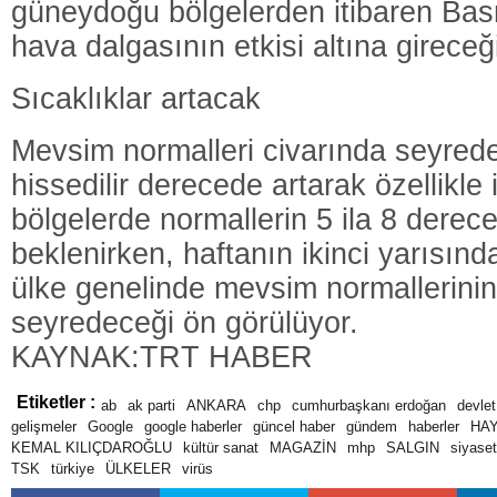
güneydoğu bölgelerden itibaren Bas
hava dalgasının etkisi altına gireceği
Sıcaklıklar artacak
Mevsim normalleri civarında seyrede
hissedilir derecede artarak özellikle
bölgelerde normallerin 5 ila 8 derec
beklenirken, haftanın ikinci yarısınd
ülke genelinde mevsim normallerinin
seyredeceği ön görülüyor.
KAYNAK:TRT HABER
Etiketler :
ab
ak parti
ANKARA
chp
cumhurbaşkanı erdoğan
devlet
gelişmeler
Google
google haberler
güncel haber
gündem
haberler
HA
KEMAL KILIÇDAROĞLU
kültür sanat
MAGAZİN
mhp
SALGIN
siyaset
TSK
türkiye
ÜLKELER
virüs