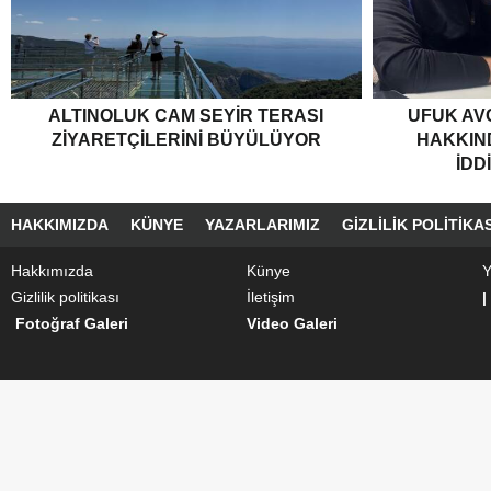
ALTINOLUK CAM SEYIR TERASI
UFUK AV
ZIYARETÇILERINI BÜYÜLÜYOR
HAKKIND
İDD
HAKKIMIZDA
KÜNYE
YAZARLARIMIZ
GIZLILIK POLITIKAS
Hakkımızda
Künye
Y
Gizlilik politikası
İletişim
|
Fotoğraf Galeri
Video Galeri