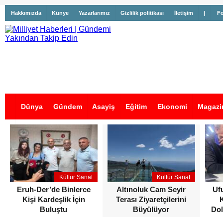
Hakkımızda
Künye
Yazarlarımız
Gizlilik politikası
İletişim
|
Fo
Dünya
Gündem
Asayiş
Eğitim
Ekonomi
Magazi
İş İlanları
Kültür Sanat
Kültür Sanat
Eruh-Der’de Binlerce
Altınoluk Cam Seyir
Uf
Kişi Kardeşlik İçin
Terası Ziyaretçilerini
Buluştu
Büyülüyor
Dol