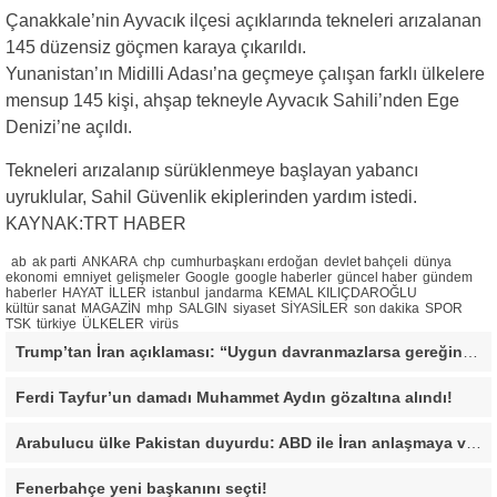
Çanakkale’nin Ayvacık ilçesi açıklarında tekneleri arızalanan
145 düzensiz göçmen karaya çıkarıldı.
Yunanistan’ın Midilli Adası’na geçmeye çalışan farklı ülkelere
mensup 145 kişi, ahşap tekneyle Ayvacık Sahili’nden Ege
Denizi’ne açıldı.
Tekneleri arızalanıp sürüklenmeye başlayan yabancı
uyruklular, Sahil Güvenlik ekiplerinden yardım istedi.
KAYNAK:TRT HABER
ab
ak parti
ANKARA
chp
cumhurbaşkanı erdoğan
devlet bahçeli
dünya
ekonomi
emniyet
gelişmeler
Google
google haberler
güncel haber
gündem
haberler
HAYAT
İLLER
istanbul
jandarma
KEMAL KILIÇDAROĞLU
kültür sanat
MAGAZİN
mhp
SALGIN
siyaset
SİYASİLER
son dakika
SPOR
TSK
türkiye
ÜLKELER
virüs
Trump’tan İran açıklaması: “Uygun davranmazlarsa gereğini yaparım”
Ferdi Tayfur’un damadı Muhammet Aydın gözaltına alındı!
Arabulucu ülke Pakistan duyurdu: ABD ile İran anlaşmaya vardı
Fenerbahçe yeni başkanını seçti!