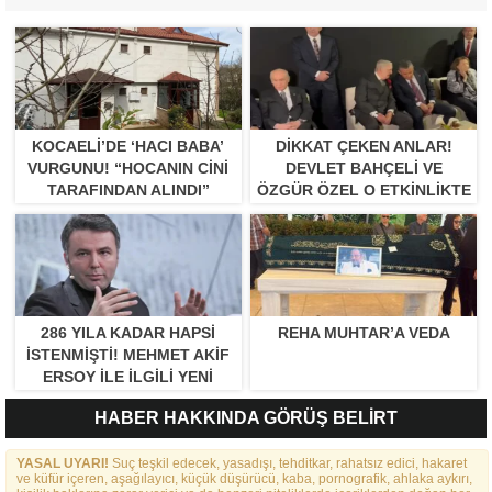
KOCAELI’DE ‘HACI BABA’
DIKKAT ÇEKEN ANLAR!
VURGUNU! “HOCANIN CINI
DEVLET BAHÇELI VE
TARAFINDAN ALINDI”
ÖZGÜR ÖZEL O ETKINLIKTE
BIR ARAYA GELDILER
286 YILA KADAR HAPSI
REHA MUHTAR’A VEDA
ISTENMIŞTI! MEHMET AKIF
ERSOY ILE ILGILI YENI
GELIŞME
HABER HAKKINDA GÖRÜŞ BELİRT
YASAL UYARI!
Suç teşkil edecek, yasadışı, tehditkar, rahatsız edici, hakaret
ve küfür içeren, aşağılayıcı, küçük düşürücü, kaba, pornografik, ahlaka aykırı,