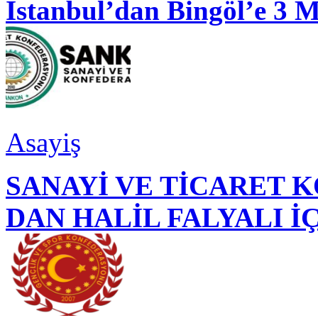
İstanbul’dan Bingöl’e 3 
Asayiş
SANAYİ VE TİCARET
DAN HALİL FALYALI İ