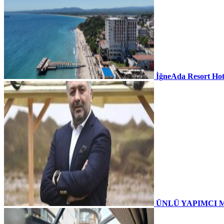
İğneAda Resort Hot
ÜNLÜ YAPIMCI 