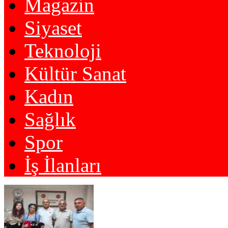
Magazin
Siyaset
Teknoloji
Kültür Sanat
Kadın
Sağlık
Spor
İş İlanları