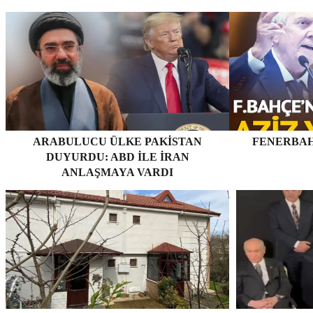
ARABULUCU ÜLKE PAKISTAN
FENERBAH
DUYURDU: ABD ILE İRAN
ANLAŞMAYA VARDI