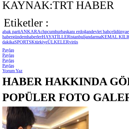
KAYNAK:TRT HABER
Etiketler :
ab
ak parti
ANKARA
chp
cumhurbaşkanı erdoğan
devlet bahçeli
dünya
haber
gündem
haberler
HAYAT
İLLER
istanbul
jandarma
KEMAL KIL
dakika
SPOR
TSK
türkiye
ÜLKELER
virüs
Paylaş
Paylaş
Paylaş
Paylaş
Yorum Yaz
HABER HAKKINDA GÖ
POPÜLER FOTO GALE