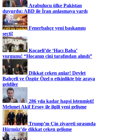
Arabulucu ülke Pakistan
duyurdu: ABD ile İran anlaşmaya vardı
Fenerbahçe yeni başkanını
seçti!
Kocaeli’de ‘Hacı Baba’
vurgunu! “Hocanın cini tarafından alındı”
Dikkat çeken anlar! Devlet
Bahçeli ve Özgür Özel o etkinlikte bir araya
geldiler
286 yıla kadar hapsi istenmişti!
Mehmet Akif Ersoy ile ilgili yeni gelişme
Trump’ın Çin ziyareti sırasında
Hürmüz’de dikkat çeken gelişme