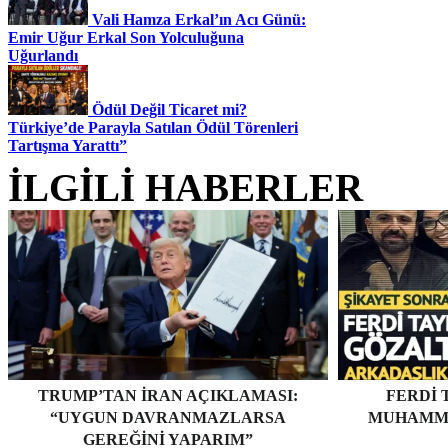
Vali Hamza Erkal’ın Acı Günü:
Emir Uğur Erkal Son Yolculuğuna
Uğurlandı
Ödül Değil Ticaret mi?
Türkiye’de Parayla Satılan Ödül Törenleri
Tartışma Yarattı”
İLGİLİ HABERLER
TRUMP’TAN İRAN AÇIKLAMASI:
FERDI 
“UYGUN DAVRANMAZLARSA
MUHAMME
GEREĞINI YAPARIM”