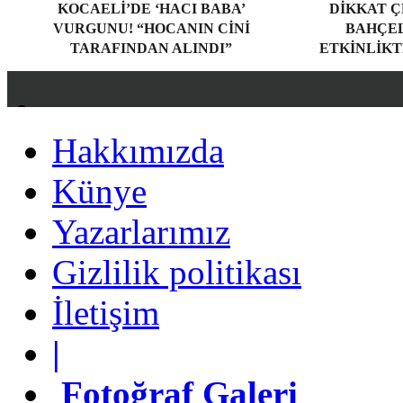
KOCAELI’DE ‘HACI BABA’
DIKKAT Ç
VURGUNU! “HOCANIN CINI
BAHÇEL
TARAFINDAN ALINDI”
ETKINLIKT
Hakkımızda
Hakkımızda
Künye
Künye
Yazarlarımız
Yazarlarımız
Gizlilik politikası
Gizlilik politikası
İletişim
İletişim
|
|
Fotoğraf Galeri