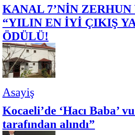
KANAL 7’NİN ZERHUN 
“YILIN EN İYİ ÇIKIŞ
ÖDÜLÜ!
Asayiş
Kocaeli’de ‘Hacı Baba’ v
tarafından alındı”