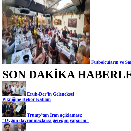
Futbolcuların ve Sa
SON DAKİKA HABERL
Eruh-Der’in Geleneksel
Pikniğine Rekor Katılım
Trump’tan İran açıklaması:
“Uygun davranmazlarsa gereğini yaparım”