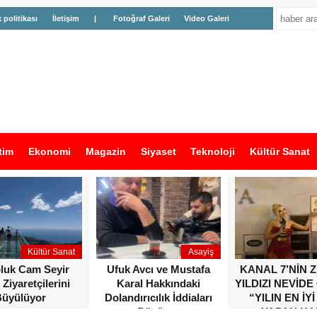
k politikası
İletişim
|
Fotoğraf Galeri
Video Galeri
tim
Ekonomi
Magazin
Siyaset
Teknoloji
Kültür Sanat
Kültür Sanat
Asayiş
oluk Cam Seyir
Ufuk Avcı ve Mustafa
KANAL 7’NİN 
 Ziyaretçilerini
Karal Hakkındaki
YILDIZI NEVİDE
üyülüyor
Dolandırıcılık İddiaları
“YILIN EN İYİ
Büyüyor
YAPAN KA