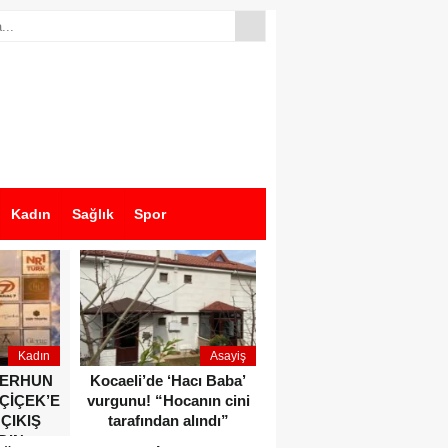
Kadın
Sağlık
Spor
Kadın
Asayiş
Ekonomi
ZERHUN
Kocaeli’de ‘Hacı Baba’
Dikkat çeken anlar!
 ÇİÇEK’E
vurgunu! “Hocanın cini
Devlet Bahçeli ve Özgür
 ÇIKIŞ
tarafından alındı”
Özel o etkinlikte bir
DIN
araya geldiler