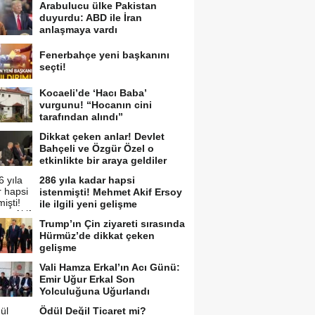
Arabulucu ülke Pakistan
duyurdu: ABD ile İran
anlaşmaya vardı
Fenerbahçe yeni başkanını
seçti!
Kocaeli’de ‘Hacı Baba’
vurgunu! “Hocanın cini
tarafından alındı”
Dikkat çeken anlar! Devlet
Bahçeli ve Özgür Özel o
etkinlikte bir araya geldiler
286 yıla kadar hapsi
istenmişti! Mehmet Akif Ersoy
ile ilgili yeni gelişme
Trump’ın Çin ziyareti sırasında
Hürmüz’de dikkat çeken
gelişme
Vali Hamza Erkal’ın Acı Günü:
Emir Uğur Erkal Son
Yolculuğuna Uğurlandı
Ödül Değil Ticaret mi?