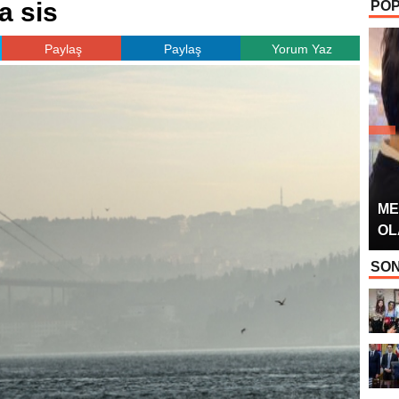
a sis
POP
OYUNCUSU” 
Paylaş
Paylaş
Yorum Yaz
ME
OL
SON