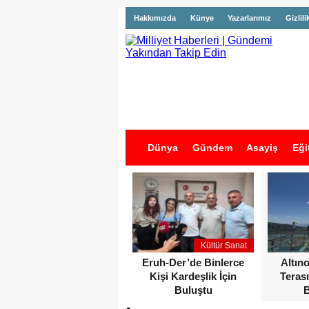
Hakkımızda
Künye
Yazarlarımız
Gizlili
Dünya
Gündem
Asayiş
Eği
İş İlanları
Kültür Sanat
Eruh-Der’de Binlerce
Altın
Kişi Kardeşlik İçin
Terası
Buluştu
B