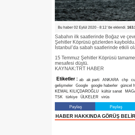
Bu haber 02 Eylül 2020 - 8:12 'de eklendi.
163.
Sabahın ilk saatlerinde Boğaz ve çevr
Şehitler Köprüsü gözlerden kayboldu.
İstanbul’da sabah saatlerinde etkili ol
15 Temmuz Şehitler Köprüsü tamamen si
mesafesi düştü.
KAYNAK:TRT HABER
Etiketler :
ab
ak parti
ANKARA
chp
c
gelişmeler
Google
google haberler
güncel 
KEMAL KILIÇDAROĞLU
kültür sanat
MAG
TSK
türkiye
ÜLKELER
virüs
Paylaş
Paylaş
HABER HAKKINDA GÖRÜŞ BELİ