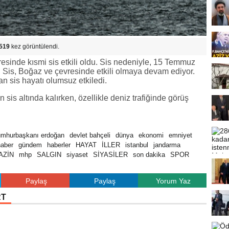
519
kez görüntülendi.
esinde kısmi sis etkili oldu. Sis nedeniyle, 15 Temmuz
 Sis, Boğaz ve çevresinde etkili olmaya devam ediyor.
an sis hayatı olumsuz etkiledi.
s altında kalırken, özellikle deniz trafiğinde görüş
umhurbaşkanı erdoğan
devlet bahçeli
dünya
ekonomi
emniyet
haber
gündem
haberler
HAYAT
İLLER
istanbul
jandarma
AZİN
mhp
SALGIN
siyaset
SİYASİLER
son dakika
SPOR
Paylaş
Paylaş
Yorum Yaz
RT