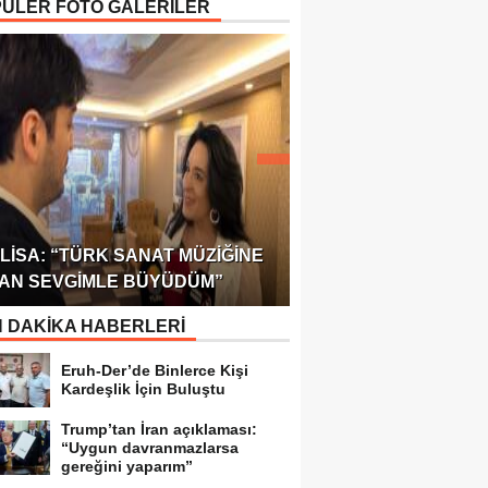
ÜLER FOTO GALERİLER
ÖDÜLÜ!
ULUSLARARASI SAĞL
LISA: “TÜRK SANAT MÜZIĞINE
FEDERASYONU 75 Ü
AN SEVGIMLE BÜYÜDÜM”
TEMSILCILIK VERDI
 DAKİKA HABERLERİ
Eruh-Der’de Binlerce Kişi
Kardeşlik İçin Buluştu
Trump’tan İran açıklaması:
“Uygun davranmazlarsa
gereğini yaparım”