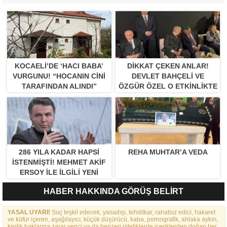
KOCAELI’DE ‘HACI BABA’
DIKKAT ÇEKEN ANLAR!
VURGUNU! “HOCANIN CINI
DEVLET BAHÇELI VE
TARAFINDAN ALINDI”
ÖZGÜR ÖZEL O ETKINLIKTE
BIR ARAYA GELDILER
286 YILA KADAR HAPSI
REHA MUHTAR’A VEDA
ISTENMIŞTI! MEHMET AKIF
ERSOY ILE ILGILI YENI
GELIŞME
HABER HAKKINDA GÖRÜŞ BELİRT
YASAL UYARI!
Suç teşkil edecek, yasadışı, tehditkar, rahatsız edici, hakaret
ve küfür içeren, aşağılayıcı, küçük düşürücü, kaba, pornografik, ahlaka aykırı,
kişilik haklarına zarar verici ya da benzeri niteliklerde içeriklerden doğan her