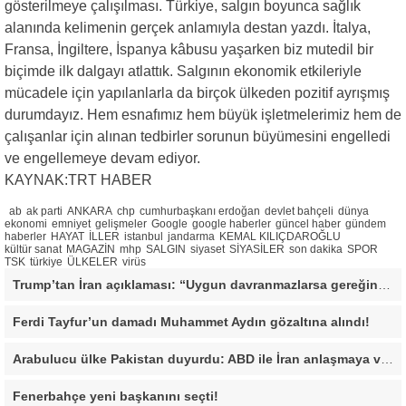
gösterilmeye çalışılması. Türkiye, salgın boyunca sağlık
alanında kelimenin gerçek anlamıyla destan yazdı. İtalya,
Fransa, İngiltere, İspanya kâbusu yaşarken biz mutedil bir
biçimde ilk dalgayı atlattık. Salgının ekonomik etkileriyle
mücadele için yapılanlarla da birçok ülkeden pozitif ayrışmış
durumdayız. Hem esnafımız hem büyük işletmelerimiz hem de
çalışanlar için alınan tedbirler sorunun büyümesini engelledi
ve engellemeye devam ediyor.
KAYNAK:TRT HABER
ab
ak parti
ANKARA
chp
cumhurbaşkanı erdoğan
devlet bahçeli
dünya
ekonomi
emniyet
gelişmeler
Google
google haberler
güncel haber
gündem
haberler
HAYAT
İLLER
istanbul
jandarma
KEMAL KILIÇDAROĞLU
kültür sanat
MAGAZİN
mhp
SALGIN
siyaset
SİYASİLER
son dakika
SPOR
TSK
türkiye
ÜLKELER
virüs
Trump’tan İran açıklaması: “Uygun davranmazlarsa gereğini yaparım”
Ferdi Tayfur’un damadı Muhammet Aydın gözaltına alındı!
Arabulucu ülke Pakistan duyurdu: ABD ile İran anlaşmaya vardı
Fenerbahçe yeni başkanını seçti!