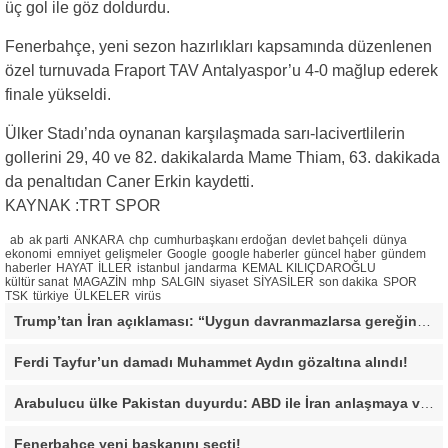
üç gol ile göz doldurdu.
Fenerbahçe, yeni sezon hazırlıkları kapsamında düzenlenen
özel turnuvada Fraport TAV Antalyaspor’u 4-0 mağlup ederek
finale yükseldi.
Ülker Stadı’nda oynanan karşılaşmada sarı-lacivertlilerin
gollerini 29, 40 ve 82. dakikalarda Mame Thiam, 63. dakikada
da penaltıdan Caner Erkin kaydetti.
KAYNAK :TRT SPOR
ab
ak parti
ANKARA
chp
cumhurbaşkanı erdoğan
devlet bahçeli
dünya
ekonomi
emniyet
gelişmeler
Google
google haberler
güncel haber
gündem
haberler
HAYAT
İLLER
istanbul
jandarma
KEMAL KILIÇDAROĞLU
kültür sanat
MAGAZİN
mhp
SALGIN
siyaset
SİYASİLER
son dakika
SPOR
TSK
türkiye
ÜLKELER
virüs
Trump’tan İran açıklaması: “Uygun davranmazlarsa gereğini yaparım”
Ferdi Tayfur’un damadı Muhammet Aydın gözaltına alındı!
Arabulucu ülke Pakistan duyurdu: ABD ile İran anlaşmaya vardı
Fenerbahçe yeni başkanını seçti!