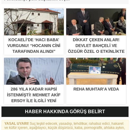
KOCAELI’DE ‘HACI BABA’
DIKKAT ÇEKEN ANLAR!
VURGUNU! “HOCANIN CINI
DEVLET BAHÇELI VE
TARAFINDAN ALINDI”
ÖZGÜR ÖZEL O ETKINLIKTE
BIR ARAYA GELDILER
286 YILA KADAR HAPSI
REHA MUHTAR’A VEDA
ISTENMIŞTI! MEHMET AKIF
ERSOY ILE ILGILI YENI
GELIŞME
HABER HAKKINDA GÖRÜŞ BELİRT
YASAL UYARI!
Suç teşkil edecek, yasadışı, tehditkar, rahatsız edici, hakaret
ve küfür içeren, aşağılayıcı, küçük düşürücü, kaba, pornografik, ahlaka aykırı,